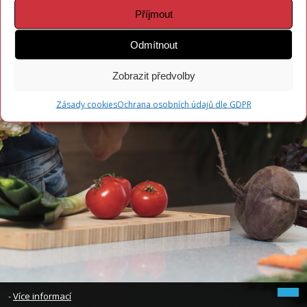
Příjmout
Zapomněli jste heslo?
Odmítnout
Zobrazit předvolby
Zásady cookies
Ochrana osobních údajů dle GDPR
-
Více informací