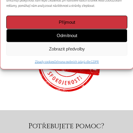
umožňují poskytnout vám lepší zkušenost při návštěvě našich stránek nebo zobrazování
reklamy, pomáhají nám analyzovat návštěvnost a stránky zlepšovat.
Formulář nepřijímá objednávky.
Příjmout
Odmítnout
Zobrazit předvolby
Zásady cookies
Ochrana osobních údajů dle GDPR
Potřebujete pomoc?