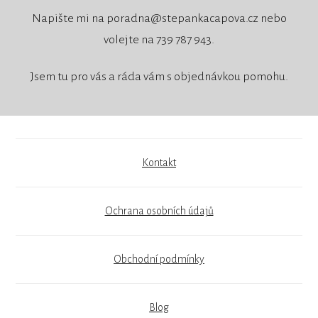
Napište mi na poradna@stepankacapova.cz nebo
volejte na 739 787 943.
Jsem tu pro vás a ráda vám s objednávkou pomohu.
Kontakt
Ochrana osobních údajů
Obchodní podmínky
Blog