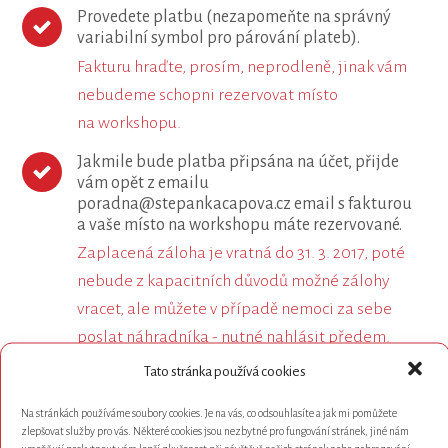
Provedete platbu (nezapomeňte na správný
variabilní symbol pro párování plateb).
Fakturu hraďte, prosím, neprodleně, jinak vám
nebudeme schopni rezervovat místo
na workshopu.
Jakmile bude platba připsána na účet, přijde
vám opět z emailu
poradna@stepankacapova.cz email s fakturou
a vaše místo na workshopu máte rezervované.
Zaplacená záloha je vratná do 31. 3. 2017, poté
nebude z kapacitních důvodů možné zálohy
vracet, ale můžete v případě nemoci za sebe
poslat náhradníka - nutné nahlásit předem.
Tato stránka používá cookies
6.4. se dostavíte na workshop cca 15 min před
zahájením. Adresa je Férovka, Komenského 582,
Na stránkách používáme soubory cookies. Je na vás, co odsouhlasíte a jak mi pomůžete
Milovice.
zlepšovat služby pro vás. Některé cookies jsou nezbytné pro fungování stránek, jiné nám