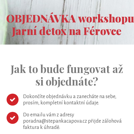
OBJEDNÁVKA workshop
Jarní detox na Férovce
Jak to bude fungovat až
si objednáte?
Dokončíte objednávku a zanecháte na sebe,
prosím, kompletní kontaktní údaje.
Do emailu vám z adresy
poradna@stepankacapova.cz přijde zálohová
faktura k úhradě.