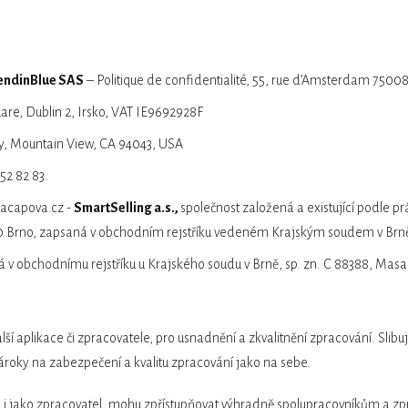
endinBlue SAS
– Politique de confidentialité, 55, rue d’Amsterdam 75008
are, Dublin 2, Irsko, VAT IE9692928F
y, Mountain View, CA 94043, USA
 52 82 83.
kacapova.cz -
SmartSelling a.s.,
společnost založená a existující podle p
00 Brno, zapsaná v obchodním rejstříku vedeném Krajským soudem v Brně,
́ v obchodnímu rejstříku u Krajského soudu v Brně, sp. zn. C 88388, Masar
í aplikace či zpracovatele, pro usnadnění a zkvalitnění zpracování. Slibu
ároky na zabezpečení a kvalitu zpracování jako na sebe.
i jako zpracovatel, mohu zpřístupňovat výhradně spolupracovníkům a zpra