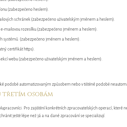
fonu (zabezpečeno heslem).
lových schránek (zabezpečeno uživatelským jménem a heslem).
 e-mailovou rozesílku (zabezpečeno jménem a heslem).
ch systémů (zabezpečeno jménem a heslem).
ý certifikát https).
ekcí webu (zabezpečeno uživatelským jménem a heslem).
nické podobě automatizovaným způsobem nebo v tištěné podobě neauto
ů třetím osobám
pracovníci. Pro zajištění konkrétních zpracovatelských operací, které ned
chránit ještě lépe než já a na dané zpracování se specializují.