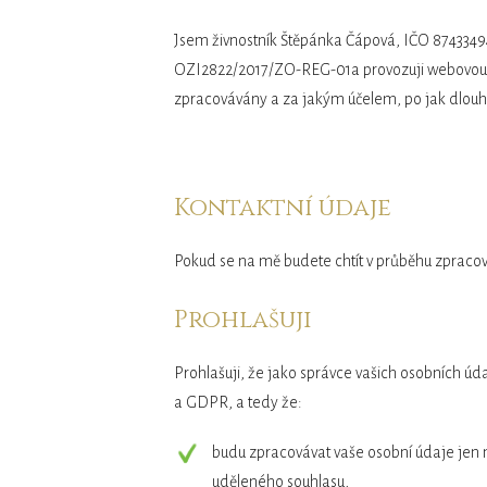
Jsem živnostník Štěpánka Čápová, IČO 8743349
OZI2822/2017/ZO-REG-01a provozuji webovou st
zpracovávány a za jakým účelem, po jak dlouh
Kontaktní údaje
Pokud se na mě budete chtít v průběhu zpracov
Prohlašuji
Prohlašuji, že jako správce vašich osobních ú
a GDPR, a tedy že:
budu zpracovávat vaše osobní údaje jen 
uděleného souhlasu,