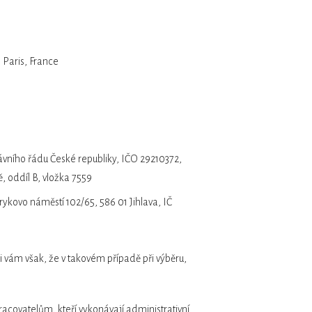
 Paris, France
rávního řádu České republiky, IČO 29210372,
 oddíl B, vložka 7559
ykovo náměstí 102/65, 586 01 Jihlava, IČ
ji vám však, že v takovém případě při výběru,
covatelům, kteří vykonávají administrativní