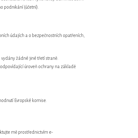
o podnikání (účetní).
obních údajích a o bezpečnostních opatřeních,
vydány žádné jiné třetí straně.
 odpovídající úroveň ochrany na základě
hodnutí Evropské komise.
aktujte mě prostřednictvím e-