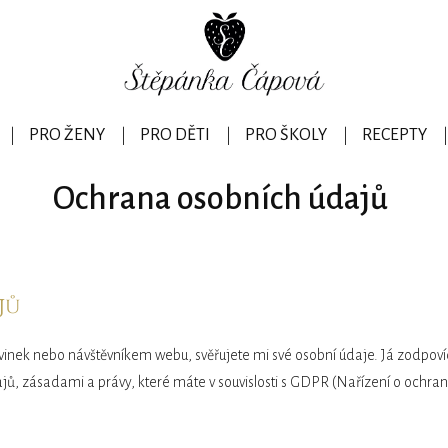
PRO ŽENY
PRO DĚTI
PRO ŠKOLY
RECEPTY
Ochrana osobních údajů
jů
nek nebo návštěvníkem webu, svěřujete mi své osobní údaje. Já zodpoví
ů, zásadami a právy, které máte v souvislosti s GDPR (Nařízení o ochran