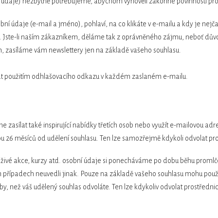
ční údaje) nezbytně potřebujeme, abychom vyhověli zákonné povinnosti pr
bní údaje (e-mail a jméno), pohlaví, na co klikáte v e-mailu a kdy je nej
ní. Jste-li naším zákazníkem, děláme tak z oprávněného zájmu, neboť d
, zasíláme vám newslettery jen na základě vašeho souhlasu.
at použitím odhlašovacího odkazu v každém zaslaném e-mailu.
asílat také inspirující nabídky třetích osob nebo využít e-mailovou adre
 26 měsíců od udělení souhlasu. Ten lze samozřejmě kdykoli odvolat pro
živé akce, kurzy atd. osobní údaje si ponecháváme po dobu běhu promlče
ch případech neuvedli jinak. Pouze na základě vašeho souhlasu mohu použ
by, než váš udělený souhlas odvoláte. Ten lze kdykoliv odvolat prostředni