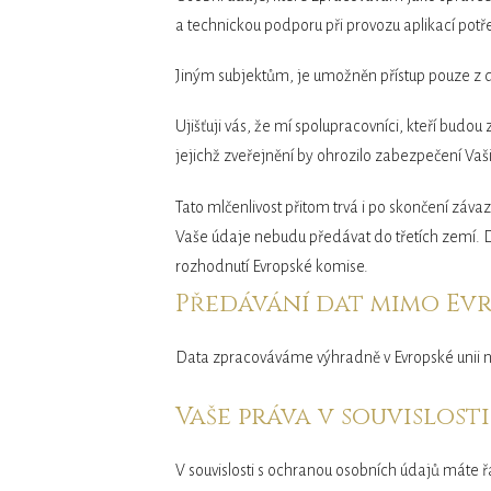
a technickou podporu při provozu aplikací pot
Jiným subjektům, je umožněn přístup pouze z 
Ujišťuji vás, že mí spolupracovníci, kteří budo
jejichž zveřejnění by ohrozilo zabezpečení Vaš
Tato mlčenlivost přitom trvá i po skončení zá
Vaše údaje nebudu předávat do třetích zemí. D
rozhodnutí Evropské komise.
Předávání dat mimo Evr
Data zpracováváme výhradně v Evropské unii ne
Vaše práva v souvislos
V souvislosti s ochranou osobních údajů máte ř