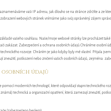
namenáváme vaši IP adresu, jak dlouho se na stránce zdržíte a ze které
í zobrazení webových stránek vnímáme jako svůj oprávněný zájem sprá
 základě vašeho souhlasu. Naše/moje webové stránky lze procházet také 
ítači zakázat. Zabezpečení a ochrana osobních údajů Chráníme osobní 
 technického rozvoje. Chráním je jako kdyby byly mé vlastní. Přijala js
ují zneužití, poškození nebo zničení vašich osobních údajů, zejména: za
 osobních údajů
pomocí moderních technologií, které odpovídají stupni technického rozv
 známá) technická a organizační opatření, která zamezují zneužití, pošk
ače (zabezpečeno heslem).