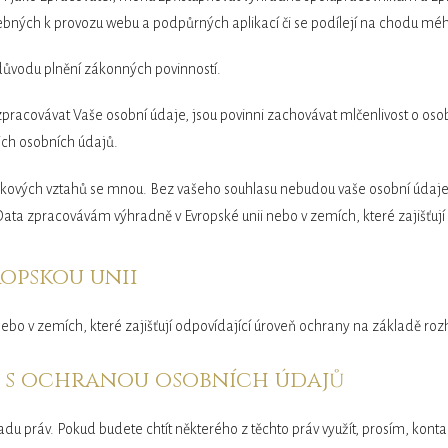
řebných k provozu webu a podpůrných aplikací či se podílejí na chodu méh
důvodu plnění zákonných povinností.
u zpracovávat Vaše osobní údaje, jsou povinni zachovávat mlčenlivost o os
ich osobních údajů.
vazkových vztahů se mnou. Bez vašeho souhlasu nebudou vaše osobní údaje 
ata zpracovávám výhradně v Evropské unii nebo v zemích, které zajišťují
opskou unii
bo v zemích, které zajišťují odpovídající úroveň ochrany na základě roz
ti s ochranou osobních údajů
adu práv. Pokud budete chtít některého z těchto práv využít, prosím, kont