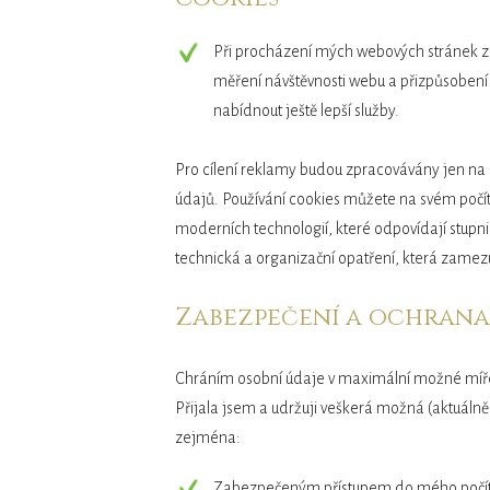
Při procházení mých webových stránek zaz
měření návštěvnosti webu a přizpůsoben
nabídnout ještě lepší služby.
Pro cílení reklamy budou zpracovávány jen na
údajů. Používání cookies můžete na svém poč
moderních technologií, které odpovídají stupni
technická a organizační opatření, která zamez
Zabezpečení a ochrana
Chráním osobní údaje v maximální možné míře 
Přijala jsem a udržuji veškerá možná (aktuálně
zejména:
Zabezpečeným přístupem do mého počít