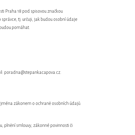
sti Praha 18 pod spisovou značkou
rávce, tj. určuji, jak budou osobní údaje
m budou pomáhat.
-mail: poradna@stepankacapova.cz.
u, zejména zákonem o ochraně osobních údajů
 plnění smlouvy, zákonné povinnosti či