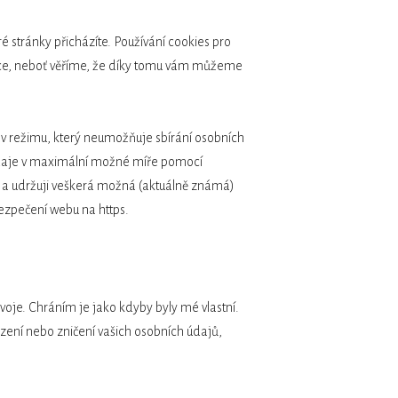
 stránky přicházíte. Používání cookies pro
vce, neboť věříme, že díky tomu vám můžeme
v režimu, který neumožňuje sbírání osobních
údaje v maximální možné míře pomocí
em a udržuji veškerá možná (aktuálně známá)
bezpečení webu na https.
oje. Chráním je jako kdyby byly mé vlastní.
ození nebo zničení vašich osobních údajů,