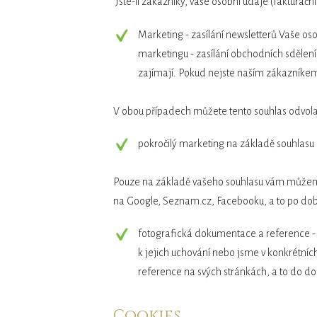
Jste-li zákazníky, vaše osobní údaje (faktura
Marketing - zasílání newsletterů Vaše oso
marketingu - zasílání obchodních sděle
zajímají. Pokud nejste naším zákazníkem
V obou případech můžete tento souhlas odvol
pokročilý marketing na základě souhlasu
Pouze na základě vašeho souhlasu vám můžeme z
na Google, Seznam.cz, Facebooku, a to po dobu
fotografická dokumentace a reference - 
k jejich uchování nebo jsme v konkrétní
reference na svých stránkách, a to do do
Cookies