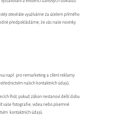
o vystavování a evidenci daňových dokladů.
častěji otevíráte využíváme za účelem přímého
ůvodně předpokládáme, že vás naše novinky
su např. pro remarketing a cílení reklamy
střednictvím našich kontaktních údajů.
cích lhůt, pokud zákon nestanoví delší dobu
ít vaše fotografie, videa nebo písemné
ctvím kontaktních údajů.