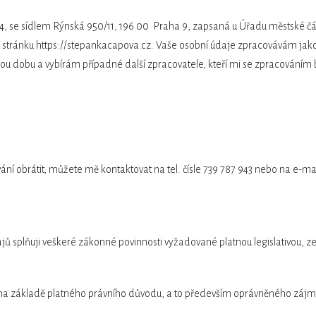
4, se sídlem Rýnská 950/11, 196 00 Praha 9, zapsaná u Úřadu městské čá
ránku https://stepankacapova.cz. Vaše osobní údaje zpracovávám jako sp
ou dobu a vybírám případné další zpracovatele, kteří mi se zpracování
ání obrátit, můžete mě kontaktovat na tel. čísle 739 787 943 nebo na e
dajů splňuji veškeré zákonné povinnosti vyžadované platnou legislativo
na základě platného právního důvodu, a to především oprávněného zájmu,