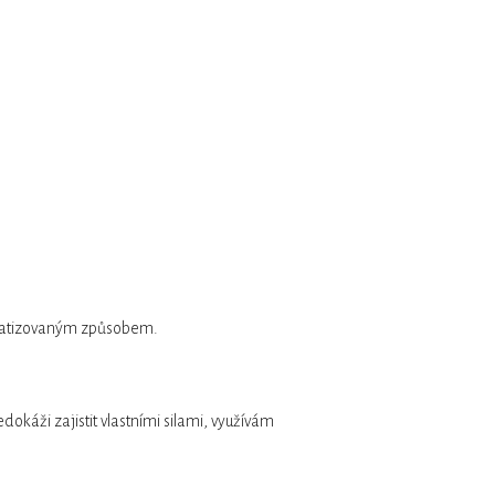
matizovaným způsobem.
okáži zajistit vlastními silami, využívám