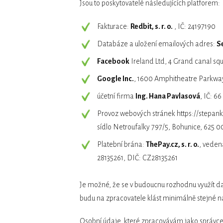
Jsou to poskytovatelé následujících platforem:
Fakturace:
Redbit, s. r. o.
, IČ: 24197190
Databáze a uložení emailových adres:
S
Facebook
Ireland Ltd, 4 Grand canal squ
Google Inc.
, 1600 Amphitheatre Parkwa
účetní firma
Ing. Hana Pavlasová
, IČ: 66
Provoz webových stránek https://stepan
sídlo Netroufalky 797/5, Bohunice, 625 
Platební brána:
ThePay.cz, s. r. o.
, vedena
28135261, DIČ: CZ28135261
Je možné, že se v budoucnu rozhodnu využít dalš
budu na zpracovatele klást minimálně stejné n
Osobní údaje, které zpracovávám jako správce 